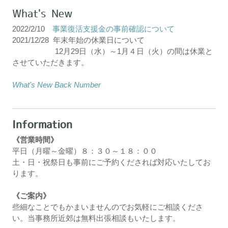
What's New
よく寄せられるご質問
2022/2/10
事業復活支援金の事前確認について
​2021/12/28 年末年始の休業日について
お問い合わせ
12月29日（水）～1月４日（火）の間は休業と
させていただきます。
お客様の個人情報保護に関する基
本方針
What's New Back Number
特定商取引法に基づく表示
Information
GALLERY
《営業時間》
リンク
平日（月曜～金曜）８：３０～１８：００
土・日・祝祭日も事前にご予約くだされば対応いたしてお
ります。
《ご案内》
些細なことでもかまいませんのでお気軽にご相談くださ
い。当事務所近郊は無料出張相談もいたします。