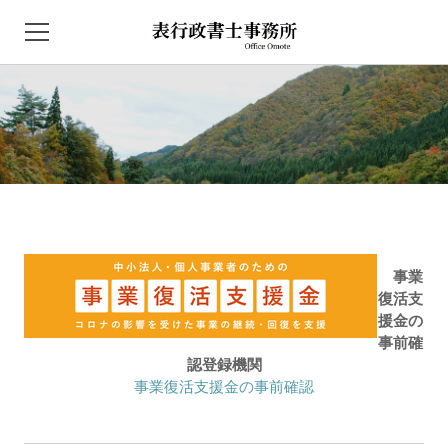
HOME
NEWS
事務所概要
取扱業務
事業
自動車保管場所証明
復活支
援金の
建設業に関連する各種申請届出
事前確
認登録機関
農地法に基づく許認可
事業復活支援金の事前確認
アクセス