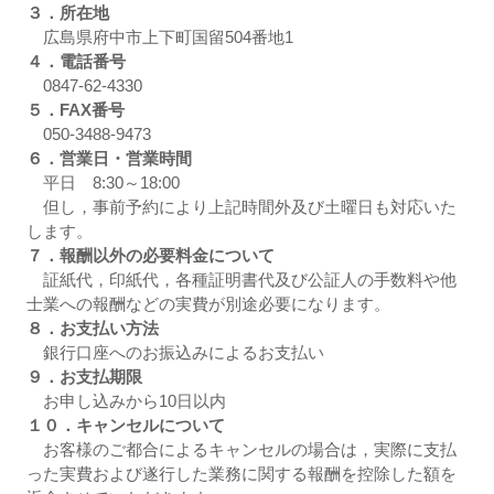
３．所在地
広島県府中市上下町国留504番地1
よく寄せられるご質問
４．電話番号
0847-62-4330
お問い合わせ
５．FAX番号
050-3488-9473
お客様の個人情報保護に関する基
６．営業日・営業時間
本方針
平日 8:30～18:00
但し，事前予約により上記時間外及び土曜日も対応いた
特定商取引法に基づく表示
します。
７．報酬以外の必要料金について
GALLERY
証紙代，印紙代，各種証明書代及び公証人の手数料や他
士業への報酬などの実費が別途必要になります。
リンク
８．お支払い方法
銀行口座へのお振込みによるお支払い
９．お支払期限
お申し込みから10日以内
１０．キャンセルについて
お客様のご都合によるキャンセルの場合は，実際に支払
った実費および遂行した業務に関する報酬を控除した額を