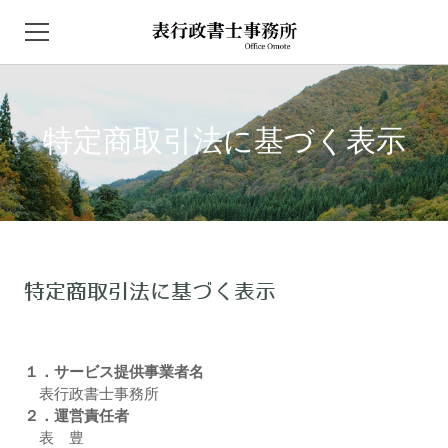
HOME
特定商取引法に基づく表示
NEWS
事務所概要
取扱業務
特定商取引法に基づく表示
自動車保管場所証明
建設業に関連する各種申請届出
１．サービス提供事業者名
農地法に基づく許認可
表行政書士事務所
２．運営責任者
アクセス
表 豊