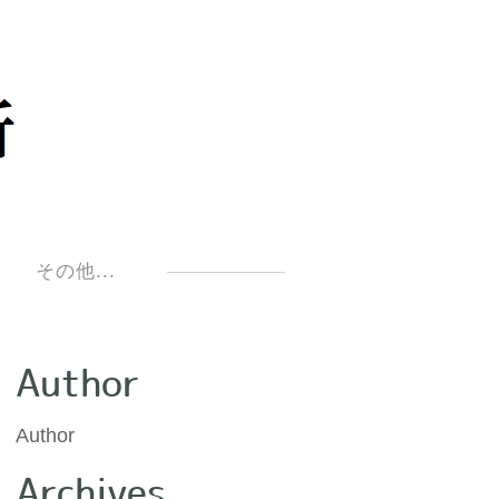
明
その他...
Author
Author
Archives