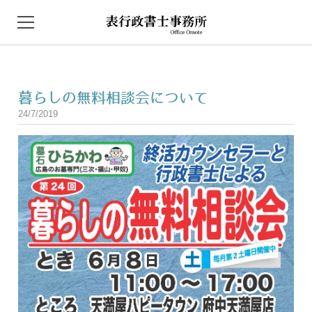
HOME
暮らしの無料相談会について
NEWS
24/7/2019
事務所概要
取扱業務
自動車保管場所証明
建設業に関連する各種申請届出
農地法に基づく許認可
アクセス