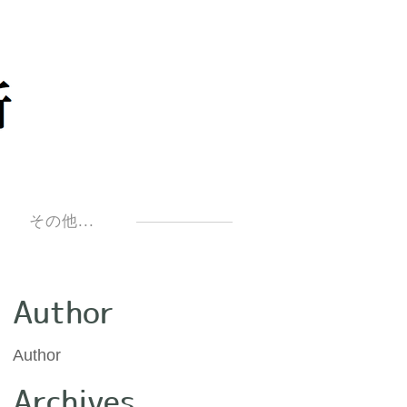
明
その他...
Author
Author
Archives