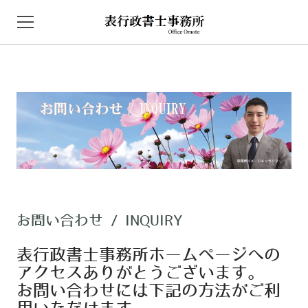
HOME
NEWS
事務所概要
取扱業務
自動車保管場所証明
お問い合わせ / INQUIRY
建設業に関連する各種申請届出
表行政書士事務所ホームページへの
農地法に基づく許認可
アクセスありがとうございます。
お問い合わせには下記の方法がご利
アクセス