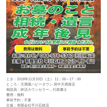
よく寄せられるご質問
お問い合わせ
お客様の個人情報保護に関する基
本方針
特定商取引法に基づく表示
GALLERY
リンク
とき：2018年11月10日（土） 11：00～17：00
ところ：天満屋ハピータウン 府中天満屋店
相談員：終活カウンセラー，行政書士
費用：無料
事前予約：不要
主催：有限会社平川石材店