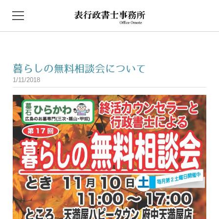
HOME
暮らしの無料相談会について
NEWS
1/11/2018
事務所概要
取扱業務
自動車保管場所証明
建設業に関連する各種申請届出
農地法に基づく許認可
アクセス